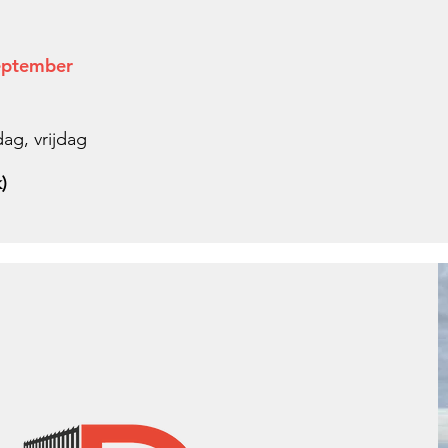
september
g, vrijdag
)