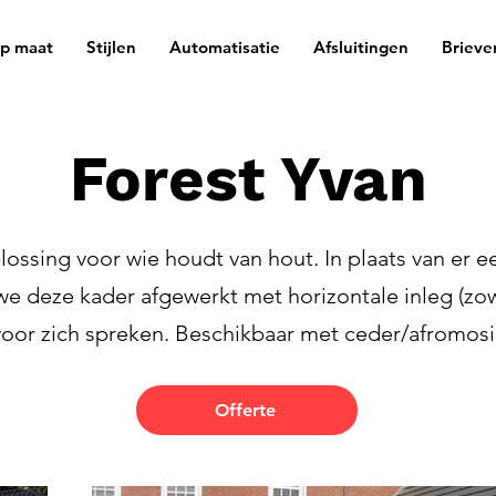
op maat
Stijlen
Automatisatie
Afsluitingen
Brieve
Forest Yvan
plossing voor wie houdt van hout. In plaats van er
 we deze kader afgewerkt met horizontale inleg (zow
 voor zich spreken. Beschikbaar met ceder/afromos
Offerte