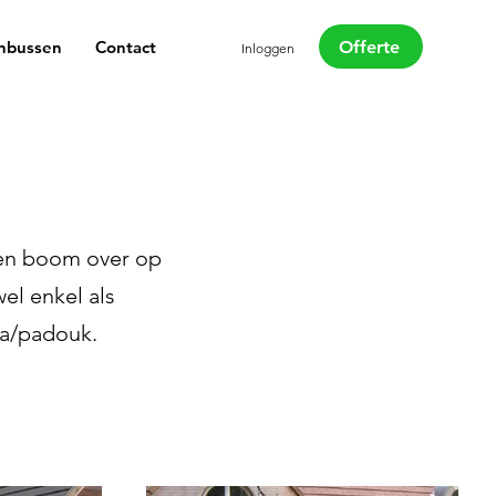
Offerte
nbussen
Contact
Inloggen
 een boom over op
el enkel als
ia/padouk.