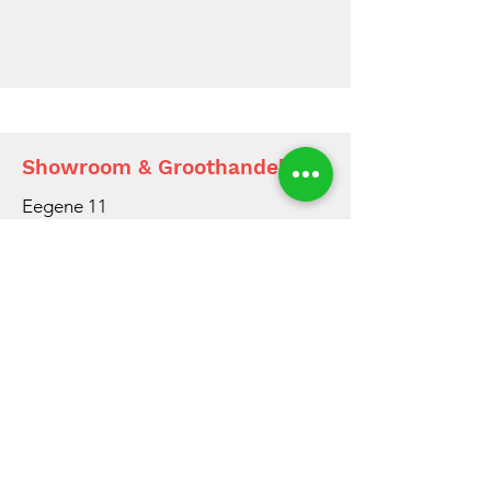
Showroom & Groothandel
Eegene 11
9200 Dendermonde
Showroom
052/22 54 17
info@dfence.be
Groothandel
052/42 84 00
groothandel@dfence.be