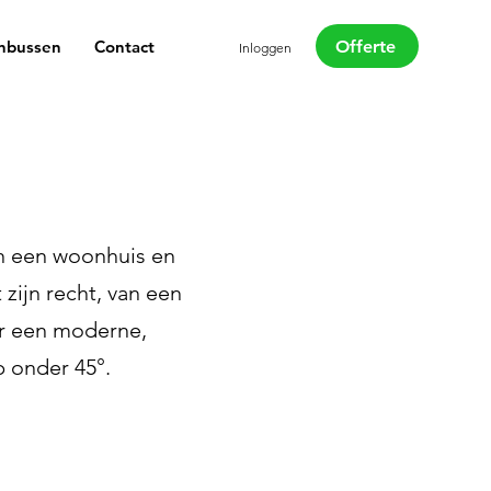
Offerte
nbussen
Contact
Inloggen
en een woonhuis en
 zijn recht, van een
or een moderne,
p onder 45°.