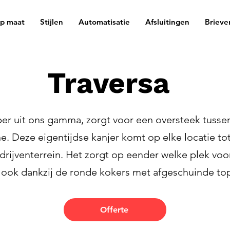
op maat
Stijlen
Automatisatie
Afsluitingen
Brieve
Traversa
per uit ons gamma, zorgt voor een oversteek tuss
e. Deze eigentijdse kanjer komt op elke locatie tot
edrijventerrein. Het zorgt op eender welke plek vo
 look dankzij de ronde kokers met afgeschuinde to
Offerte