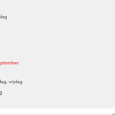
jdag
september
g, vrijdag
)